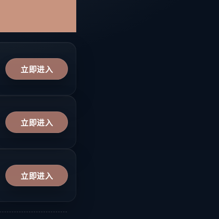
立即进入
立即进入
立即进入