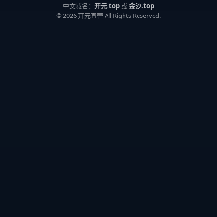
中文域名：
开元.top
或
金沙.top
© 2026 开元直营 All Rights Reserved.